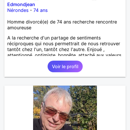
Edmondjean
Nérondes
-
74 ans
Homme divorcé(e) de 74 ans recherche rencontre
amoureuse
A la recherche d'un partage de sentiments
réciproques qui nous permettrait de nous retrouver
tantôt chez l'un, tantôt chez l'autre. Enjoué ,
attentionné, optimiste, honnête, attaché aux valeurs
morales, j'apprécie l'humilité et je n'ai rien à prouver.
Voir le profil
Photographie 2026. Et la vôtre ?