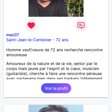
max07
Saint-Jean-le-Centenier
-
72 ans
Homme veuf/veuve de 72 ans recherche rencontre
amoureuse
Amoureux de la nature et de la vie, senior par le
corps mais jeune par l'esprit et le cœur, musicien
(guitariste), cherche à faire une rencontre sérieuse
avec partenaire bien dans ses baskets (idéalement,
vous avez entre 60 et 70 ans) pour partager
Voir le profil
moments conviviaux et agréables (voyages, sorties,
concerts, etc.) et pourquoi pas faire un bout de
chemin ensemble. Au programme: humour,
décontraction et authenticité. si ce projet vous
intéresse, n'hésitez pas à me contacter, je vous