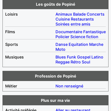
Les goûts de Popiné
Loisirs
Animaux
Balade
Concerts
Cuisine
Restaurants
Soirées entre amis
Films
Documentaire
Fantastique
Policier
Science fiction
Sports
Danse
Equitation
Marche
Moto
Musiques
Blues
Funk
Gospel
Latino
Reggae
Rétro
Soul
Profession de Popiné
Métier
Non renseigné
Plus sur ma vie
Activité préférée
Aller au restaurant