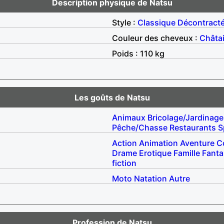
Description physique de Natsu
Style :
Classique
Décontract
Couleur des cheveux :
Châta
Poids : 110 kg
Les goûts de Natsu
Animaux
Bricolage/Jardinage
Pêche/Chasse
Restaurants
S
Action
Animation
Aventure
C
Drame
Erotique
Famille
Fanta
fiction
Moto
Natation
Autre
Profession de Natsu