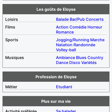
Les goûts de Eloyse
Loisirs
Balade
Bar/Pub
Concerts
Films
Action
Comédie
Horreur
Romance
Sports
Jogging/Running
Marche
Natation
Randonnée
Volley-ball
Musiques
Ambiance
Blues
Country
Dance
Disco
Variétés
Profession de Eloyse
Métier
Etudiant
Plus sur ma vie
Activité préférée
Se balader