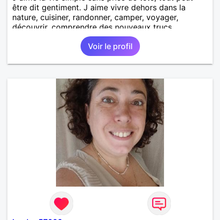
être dit gentiment. J aime vivre dehors dans la
nature, cuisiner, randonner, camper, voyager,
découvrir, comprendre des nouveaux trucs
techniques et sur la vie des êtres vivants. J aime
Voir le profil
danser, faire la fête. Je ne bois pratiquement pas d
alcool, je fume rarement, je ris souvent. Je cherche
un vrai amoureux pour continuer à profiter de la vie
mais à deux. Je peux tout faire toute seule, mais j
en ai marre je veux partagé et rigoler