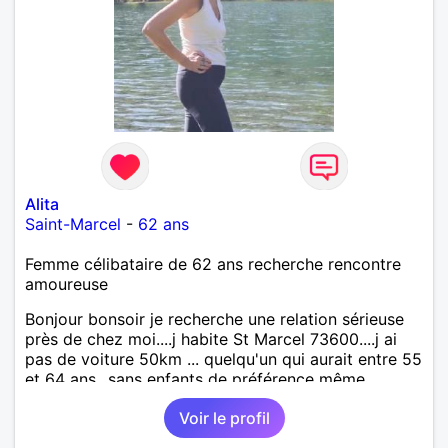
Alita
Saint-Marcel
-
62 ans
Femme célibataire de 62 ans recherche rencontre
amoureuse
Bonjour bonsoir je recherche une relation sérieuse
près de chez moi....j habite St Marcel 73600....j ai
pas de voiture 50km ... quelqu'un qui aurait entre 55
et 64 ans...sans enfants de préférence même
adultes et qui n aurait garder aucun contact avec
Voir le profil
une où plusieurs ex...si vous correspondez à ma
recherche ecrivez moi je vous répondrai...