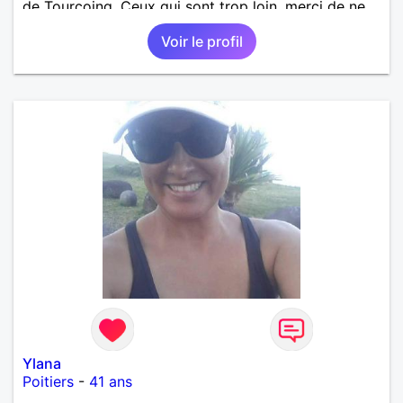
de Tourcoing. Ceux qui sont trop loin, merci de ne
pas me contacter et pour les autres je ne
Voir le profil
manquerais pas de vous répondre et ce sera avec
plaisir.
Ylana
Poitiers
-
41 ans