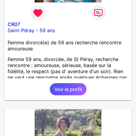
CR07
Saint-Péray
-
59 ans
Femme divorcé(e) de 59 ans recherche rencontre
amoureuse
Femme 59 ans, divorcée, de St Péray, recherche
rencontre : amoureuse, sérieuse, basée sur la
fidélité, le respect (pas d' aventure d'un soir). Rien
ne vaut une rencontre après quelques échanges par
messages pour savoir si il y a un feeling entre les
Voir le profil
deux et le désir de se revoir. Au plaisir de se
découvrir...