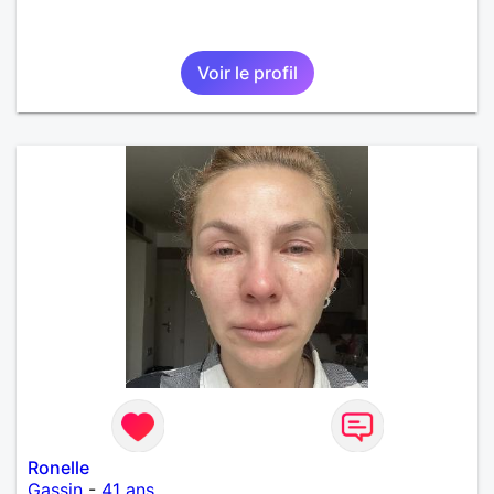
Voir le profil
Ronelle
Gassin
-
41 ans