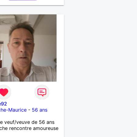
e92
che-Maurice
-
56 ans
 veuf/veuve de 56 ans
che rencontre amoureuse