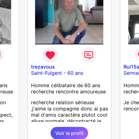
’adore.
autant
bourré
 de
actère
hoses.
trezavous
Rui15
as
Saint-Fulgent
-
60 ans
Serma
ne que
 n’y
ans
Homme célibataire de 60 ans
Homme
ce et
ureuse
recherche rencontre amoureuse
recher
suis un
ion
recherche relation sérieuse
Je ch
nsi
,j'aime la compagnie donc ai pas
rencon
aire
spect,
mal d'amis caractère plutot cool
es
allure normale ,décontracté je
le
e ni à
voudrais rencontrer une
e
Voir le profil
r avec
personne aimant la nature
us le