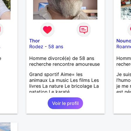
Thor
Nouno
s
Rodez
-
58 ans
Roann
e
Homme divorcé(e) de 58 ans
Homme
recherche rencontre amoureuse
recher
Grand sportif Aime= les
Je suis
animaux La music Les films Les
l’humou
livres La nature Le bricolage La
je me 
natation Le karaté
est né
Voir le profil