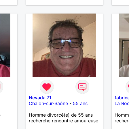
 ce
,bricolage ,quelqu'un de simple
me
t
et naturel à vos claviers
serai
e
mesdames
père.
er des
nts de
et,
on. En
lair
erai
lque
tre
 une
iter de
nous
tre
ous
onnête,
Nevada 71
fabric
Chalon-sur-Saône
-
55 ans
La Ro
, ce
e
Homme divorcé(e) de 55 ans
Homme
ce.
recherche rencontre amoureuse
recher