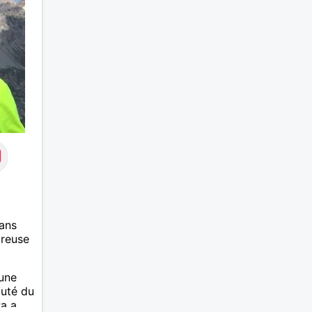
ans
ureuse
 une
auté du
Pa a