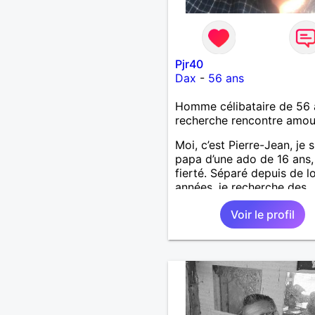
Pjr40
Dax
-
56 ans
Homme célibataire de 56 
recherche rencontre amo
Moi, c’est Pierre-Jean, je s
papa d’une ado de 16 ans
fierté. Séparé depuis de 
années, je recherche des
affinités amicales afin de
Voir le profil
rompre une solitude parfo
difficile à gérer ainsi que 
le vague à l’âme. L’amitié 
extrêmement importante 
yeux mais peut se décline
des sentiments plus puiss
« Le temps fera son œuvr
disait Arthur Schopenhaue