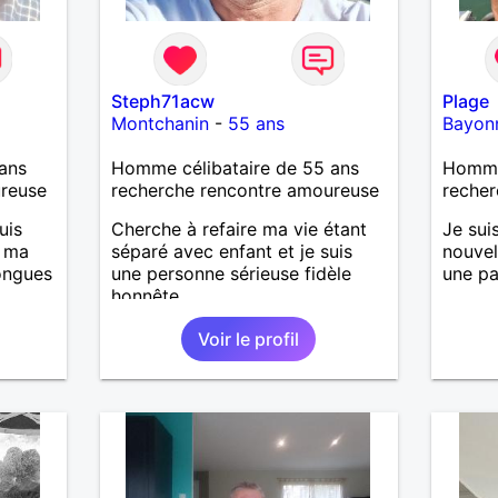
Steph71acw
Plage
Montchanin
-
55 ans
Bayon
ans
Homme célibataire de 55 ans
Homme
ureuse
recherche rencontre amoureuse
recher
uis
Cherche à refaire ma vie étant
Je sui
, ma
séparé avec enfant et je suis
nouvel
longues
une personne sérieuse fidèle
une pa
honnête
Voir le profil
is
casser
reste
à mes
r en
ants.
e »
r,