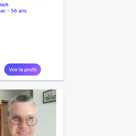
mich
iac
-
56 ans
Voir le profil