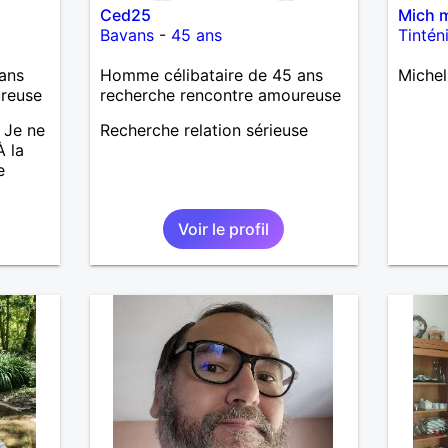
Ced25
Mich 
Bavans
-
45 ans
Tintén
ans
Homme célibataire de 45 ans
Michel
ureuse
recherche rencontre amoureuse
 Je ne
Recherche relation sérieuse
À la
e
Voir le profil