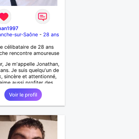
han1997
ranche-sur-Saône
-
28 ans
célibataire de 28 ans
che rencontre amoureuse
r, Je m'appelle Jonathan,
8 ans. Je suis quelqu'un de
x, sincère et attentionné,
'aime aussi profiter des
oments de la vie avec
Voir le profil
 et simplicité. J'apprécie
yages, les découvertes,
ux vidéo et les moments
ente. Je suis à la
che d'une personne
tique avec qui partager
les expériences,
uire une relation sérieuse