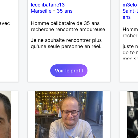
lecelibataire13
m3elo
Marseille
-
35 ans
Saint-
ans
avec
Homme célibataire de 35 ans
recherche rencontre amoureuse
Homme 
recher
Je ne souhaite rencontrer plus
qu'une seule personne en réel.
juste 
de te 
mec sé
bosseu
Voir le profil
et la 
relatio