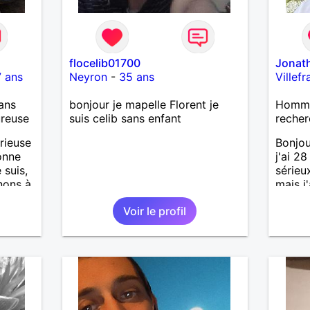
flocelib01700
Jonat
 ans
Neyron
-
35 ans
Villef
ans
bonjour je mapelle Florent je
Homme 
ureuse
suis celib sans enfant
recher
rieuse
Bonjou
onne
j'ai 2
 suis,
sérieu
nons à
mais j
bons m
Voir le profil
humour
les vo
les je
de dét
recher
authen
de bel
constr