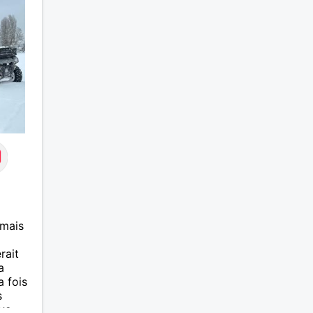
 mais
rait
a
a fois
s
ave…