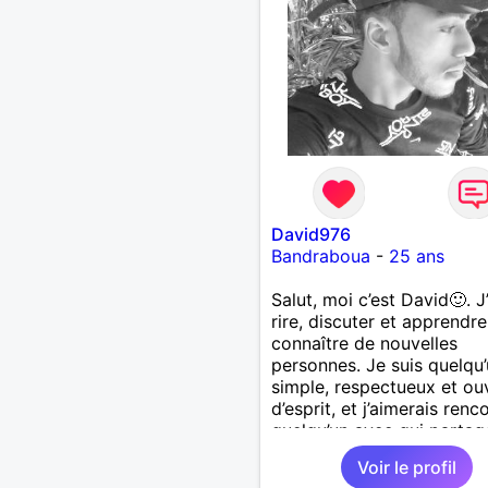
David976
Bandraboua
-
25 ans
Salut, moi c’est David🙂. J
rire, discuter et apprendre
connaître de nouvelles
personnes. Je suis quelqu
simple, respectueux et ou
d’esprit, et j’aimerais renc
quelqu’un avec qui partag
bons moments et pourquo
Voir le profil
plus si le feeling est là.