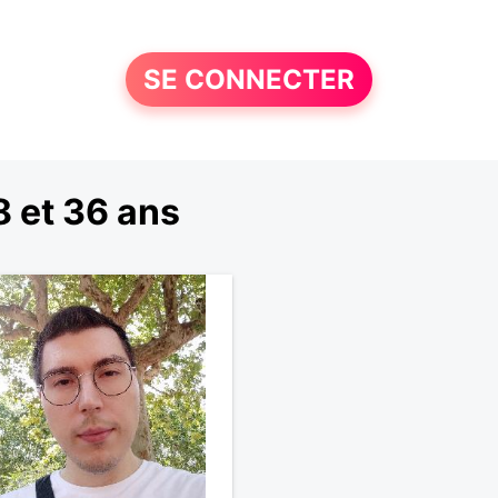
SE CONNECTER
 et 36 ans