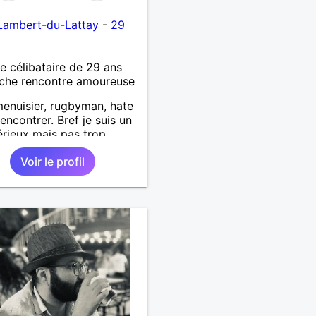
Lambert-du-Lattay
-
29
célibataire de 29 ans
che rencontre amoureuse
menuisier, rugbyman, hate
rencontrer. Bref je suis un
rieux mais pas trop,
r, qui aime la convivialité
Voir le profil
simplicité ! Recherche une
n sérieuse.