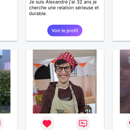
Je suis Alexandre j'ai 32 ans je
cherche une relation sérieuse et
durable.
Voir le profil