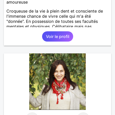
amoureuse
Croqueuse de la vie à plein dent et consciente de
l'immense chance de vivre celle qui m'a été
"donnée". En possession de toutes ses facultés
mentales et physiques. Célibataire mais pas
solitaire, je mène une vie bien remplie. Je ne suis
Voir le profil
pas sur ce site par dépit, ni en tant que
représentatrice de la Femme Divorcée Mal dans sa
peau. A bientôt.