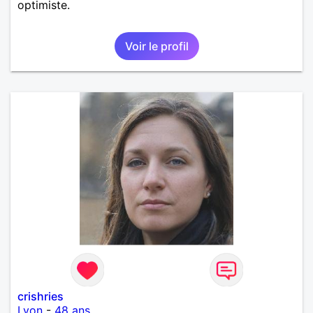
optimiste.
Voir le profil
crishries
Lyon
-
48 ans