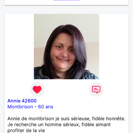
Annie 42600
Montbrison
-
60 ans
Annie de montbrison je suis sérieuse, fidèle honnête.
Je recherche un homme sérieux, fidèle aimant
profiter de la vie