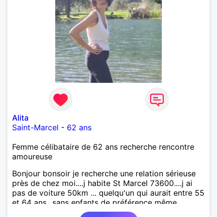
Alita
Saint-Marcel
-
62 ans
Femme célibataire de 62 ans recherche rencontre
amoureuse
Bonjour bonsoir je recherche une relation sérieuse
près de chez moi....j habite St Marcel 73600....j ai
pas de voiture 50km ... quelqu'un qui aurait entre 55
et 64 ans...sans enfants de préférence même
adultes et qui n aurait garder aucun contact avec