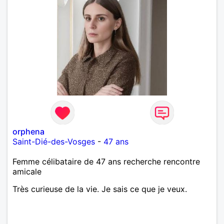
orphena
Saint-Dié-des-Vosges
-
47 ans
Femme célibataire de 47 ans recherche rencontre
amicale
Très curieuse de la vie. Je sais ce que je veux.