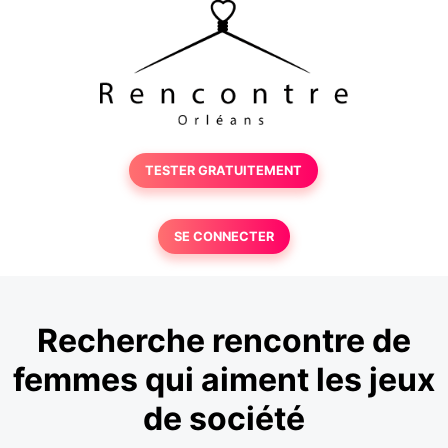
TESTER GRATUITEMENT
SE CONNECTER
Recherche rencontre de
femmes qui aiment les jeux
de société