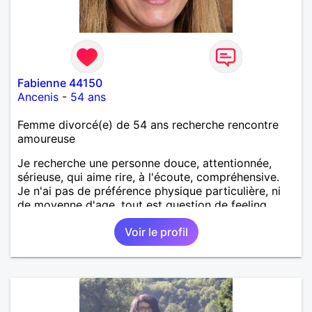
Fabienne 44150
Ancenis
-
54 ans
Femme divorcé(e) de 54 ans recherche rencontre
amoureuse
Je recherche une personne douce, attentionnée,
sérieuse, qui aime rire, à l'écoute, compréhensive.
Je n'ai pas de préférence physique particulière, ni
de moyenne d'age, tout est question de feeling.
Voir le profil