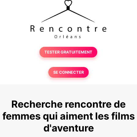
TESTER GRATUITEMENT
SE CONNECTER
Recherche rencontre de
femmes qui aiment les films
d'aventure