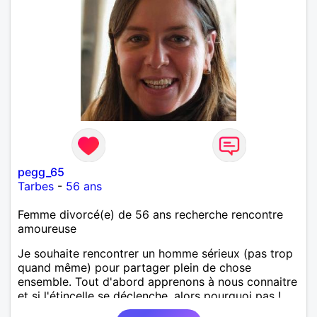
pegg_65
Tarbes
-
56 ans
Femme divorcé(e) de 56 ans recherche rencontre
amoureuse
Je souhaite rencontrer un homme sérieux (pas trop
quand même) pour partager plein de chose
ensemble. Tout d'abord apprenons à nous connaitre
et si l'étincelle se déclenche, alors pourquoi pas !