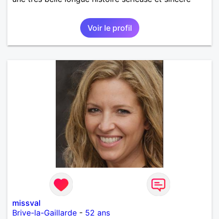
Voir le profil
missval
Brive-la-Gaillarde
-
52 ans