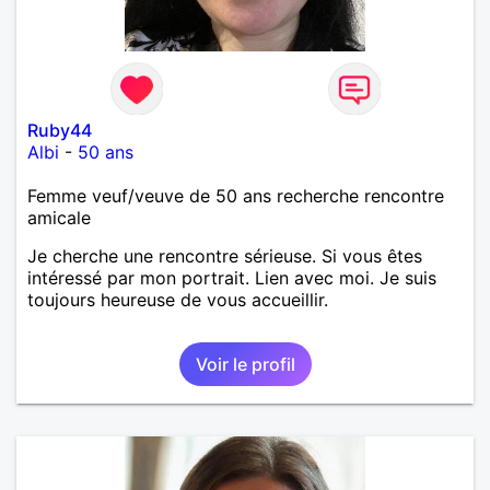
Ruby44
Albi
-
50 ans
Femme veuf/veuve de 50 ans recherche rencontre
amicale
Je cherche une rencontre sérieuse. Si vous êtes
intéressé par mon portrait. Lien avec moi. Je suis
toujours heureuse de vous accueillir.
Voir le profil