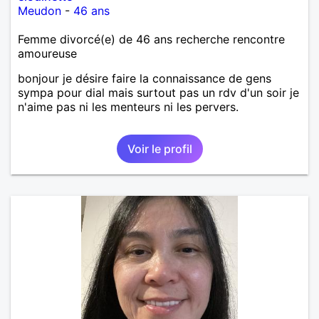
Meudon
-
46 ans
Femme divorcé(e) de 46 ans recherche rencontre
amoureuse
bonjour je désire faire la connaissance de gens
sympa pour dial mais surtout pas un rdv d'un soir je
n'aime pas ni les menteurs ni les pervers.
Voir le profil