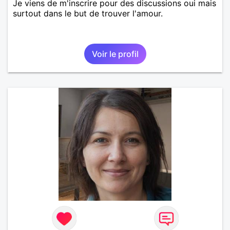
Je viens de m'inscrire pour des discussions oui mais
surtout dans le but de trouver l'amour.
Voir le profil