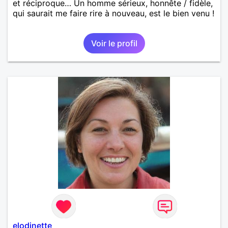
et réciproque… Un homme sérieux, honnête / fidèle,
qui saurait me faire rire à nouveau, est le bien venu !
Voir le profil
elodinette