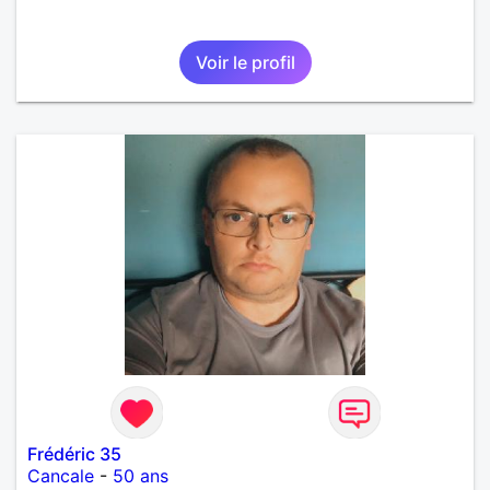
Voir le profil
Frédéric 35
Cancale
-
50 ans