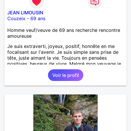
JEAN LIMOUSIN
Couzeix
-
69 ans
Homme veuf/veuve de 69 ans recherche rencontre
amoureuse
Je suis extraverti, joyeux, positif, honnête en me
focalisant sur l'avenir. Je suis simple sans prise de
tête, juste aimant la vie. Toujours en pensées
positives, heureux de vivre. Malgré mon veuvage je
me tourne vers l'avenir pour une deuxième vie
Voir le profil
intense, remplie de joie, de tendresse et pourquoi
pas par la suite d'amour. Déjà dans un premier
temps, se connaître, puis s'apprécier et ensuite
l'avenir nous le dira N'ayez pas peur du niveau
d'étude, je ne me prends pas la tête sur ce niveau.
Mon meilleurs diplôme étant le CEP certificat
d'étude primaire. Avec ce diplôme on sait que je
sais lire, écrire et compter. En raison de mes
principes je ne corresponds pas avec les
demoiselles approchant les moins de 60 ans