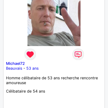
Michael72
Beauvais
-
53 ans
Homme célibataire de 53 ans recherche rencontre
amoureuse
Célibataire de 54 ans