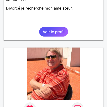
Divorcé je recherche mon âme sœur.
Voir le profil