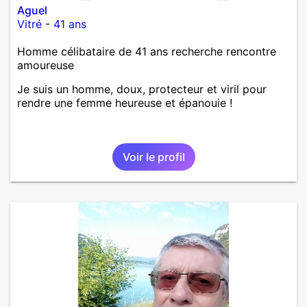
Aguel
Vitré
-
41 ans
Homme célibataire de 41 ans recherche rencontre
amoureuse
Je suis un homme, doux, protecteur et viril pour
rendre une femme heureuse et épanouie !
Voir le profil