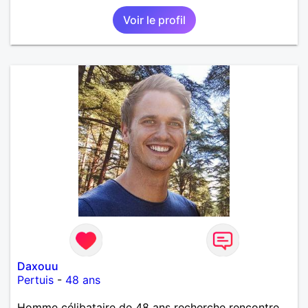
Voir le profil
Daxouu
Pertuis
-
48 ans
Homme célibataire de 48 ans recherche rencontre