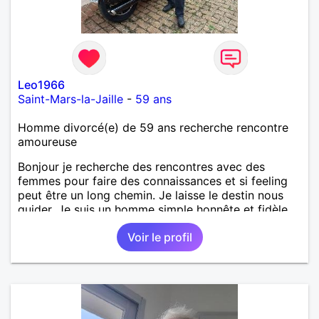
Leo1966
Saint-Mars-la-Jaille
-
59 ans
Homme divorcé(e) de 59 ans recherche rencontre
amoureuse
Bonjour je recherche des rencontres avec des
femmes pour faire des connaissances et si feeling
peut être un long chemin. Je laisse le destin nous
guider. Je suis un homme simple honnête et fidèle.
Voir le profil